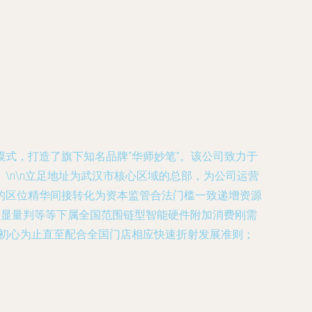
式，打造了旗下知名品牌“华师妙笔”。该公司致力于
n\n立足地址为武汉市核心区域的总部，为公司运营
的区位精华间接转化为资本监管合法门槛一致递增资源
外凸显量判等等下属全国范围链型智能硬件附加消费刚需
司初心为止直至配合全国门店相应快速折射发展准则；