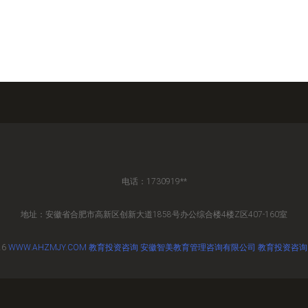
电话：1730919**
地址：安徽省合肥市高新区创新大道1858号办公综合楼4楼Z区407-160室
26
WWW.AHZMJY.COM
教育投资咨询
安徽智美教育管理咨询有限公司
教育投资咨询